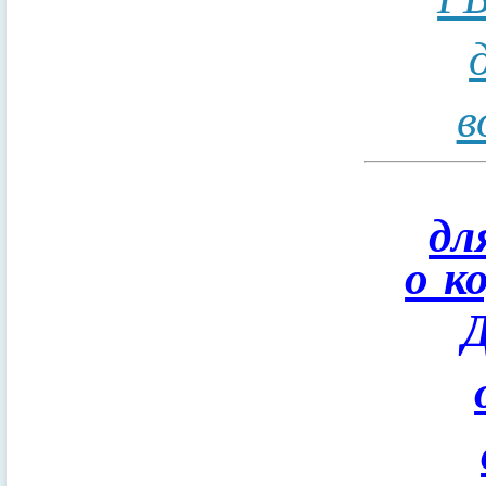
в
дл
о к