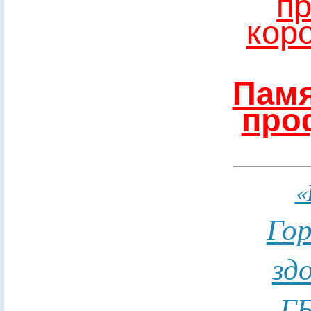
пр
кор
Памя
про
«
Гор
зд
ГБ