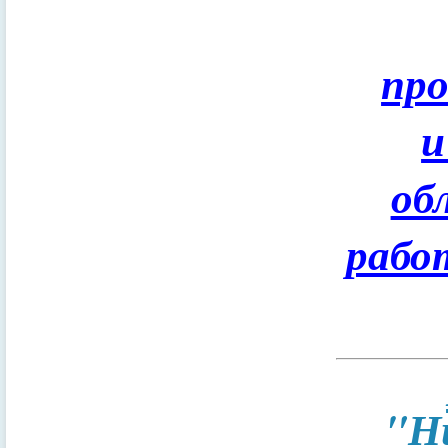
пр
и
об
рабо
"Н