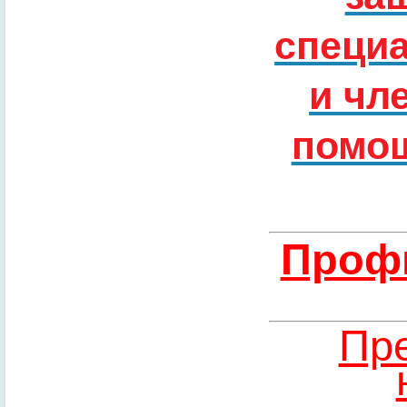
специ
и чл
помощ
Профи
Пре