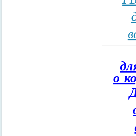
в
дл
о к