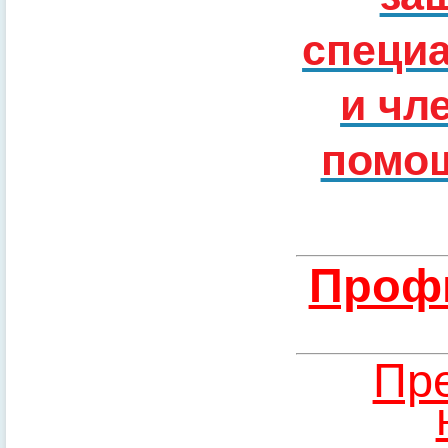
специ
и чл
помощ
Профи
Пре