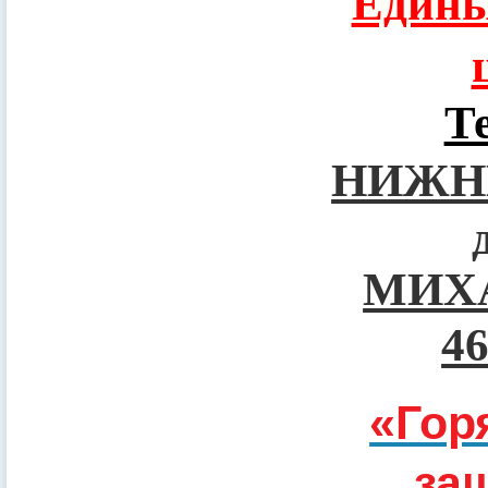
Едины
Т
НИЖН
МИХ
4
«Гор
за