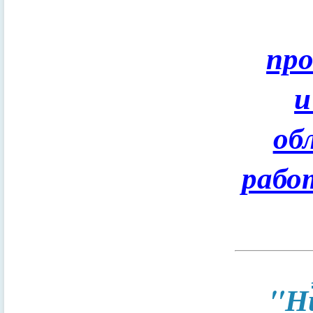
пр
и
об
рабо
"Н