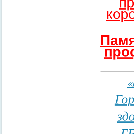
пр
кор
Памя
про
«
Гор
зд
ГБ