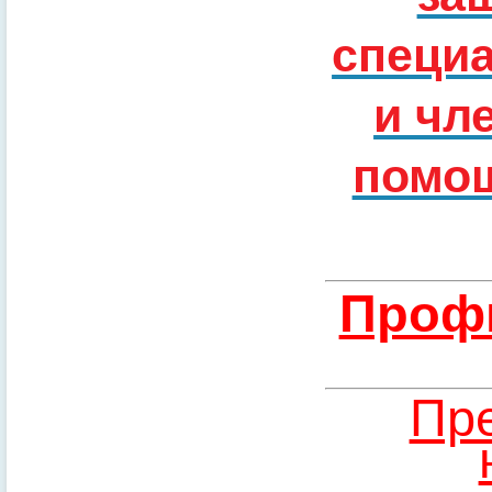
специ
и чл
помощ
Профи
Пре