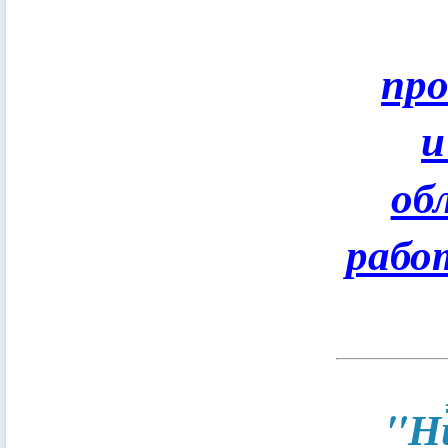
пр
и
об
рабо
"Н