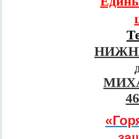
Едины
Т
НИЖН
МИХ
4
«Гор
за