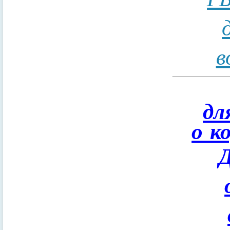
в
дл
о к