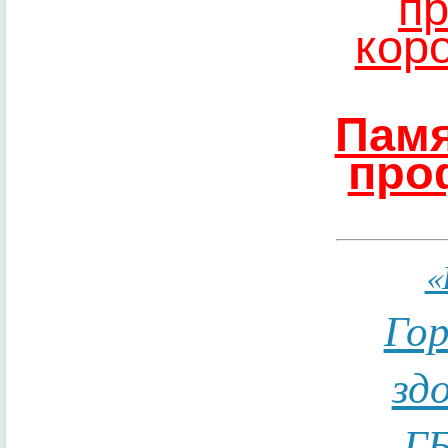
пр
кор
Памя
про
«
Гор
зд
ГБ