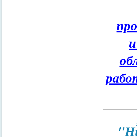
пр
и
об
рабо
"Н