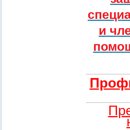
специ
и чл
помощ
Профи
Пре