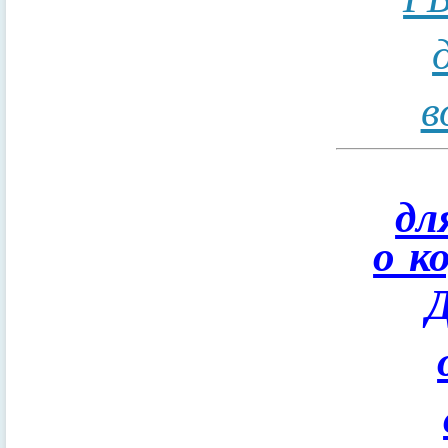
в
дл
о к