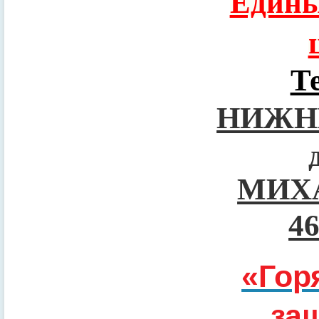
Едины
Т
НИЖН
МИХ
4
«Гор
за