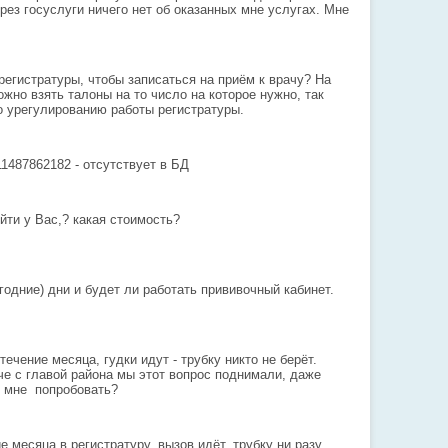
рез госуслуги ничего нет об оказанных мне услугах. Мне
гистратуры, чтобы записаться на приём к врачу? На
жно взять талоны на то число на которое нужно, так
по урегулированию работы регистратуры.
1487862182 - отсутствует в БД
ти у Вас,? какая стоимость?
дние) дни и будет ли работать прививочный кабинет.
ечение месяца, гудки идут - трубку никто не берёт.
ече с главой района мы этот вопрос поднимали, даже
 мне попробовать?
 месяца в регистратуру, вызов идёт, трубку ни разу