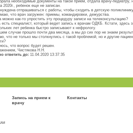
брала необходимые документы на такой прием, отдала врачу-педиатру, н
а 2020г., ребенок еще не записан.
нуждена отпрашиваться с работы, чтобы сходить в детскую поликлинику 
маю, что врач загружен: приемы, командировки, дежурства.
а можно как-то упростить эту процедуру записи на телеконсультацию?
 есть специалист, который ведет запись к врачам ОДКБ. Кстати, здесь з
ольких лет ребенка быстро записывают к нефрологу.
шем случае прошло почти два месяца, а мы до сих пор не знаем результ
ю, что не только мы столкнулись с такой проблемой, но и другие пацие
ги?
юсь, что вопрос будет решен.
ажением, Чистякова Н.Н.
о ответить до:
11.04.2020 13:37:35
Запись на прием к
Контакты
врачу
КАМ