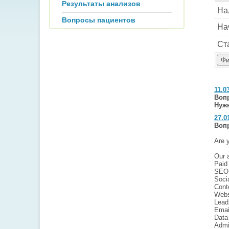
Результаты анализов
На
Вопросы пациентов
Нач
Ст
11.0
Воп
Нужн
27.0
Воп
Are y
Our 
Paid
SEO 
Soci
Cont
Webs
Lead
Emai
Data
Admi