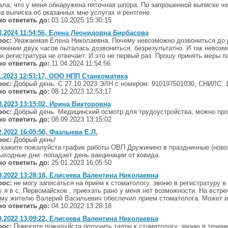
ала, что у меня обнаружена пяточная шпора. По запрошенной выписке че
а выписка об оказанных мне услугах и рентгене.
о ответить до:
03.10.2025 15:30:15
3.2024 11:54:56, Елена Леонидовна Бирбасова
рос:
Уважаемая Елена Николаевна. Почему невозможно дозвониться до ре
яжении двух часов пыталась дозвониться, безрезультатно. И так невозмо
и регистратура не отвечает. И это не первый раз. Прошу принять меры 
о ответить до:
11.04.2024 11:54:56
1.2023 12:53:17, ООО НПП Станкоматика
рос:
Добрый день. С 27.10.2023 ЭЛН с номером: 910197501030, СНИЛС: 1
о ответить до:
08.12.2023 12:53:17
8.2023 13:15:02, Ирина Викторовна
рос:
Добрый день. Медицинский осмотр для трудоустройства, можно прой
о ответить до:
08.09.2023 13:15:02
2.2022 16:05:50, Фазлыева Е.Л.
рос:
Добрый день!
кажите пожалуйста график работы ОВП Дружинино в праздничные (нового
ыходные дни попадает день вакцинации от ковида.
о ответить до:
25.01.2023 16:05:50
9.2022 13:28:18, Елисеева Валентина Николаевна
рос:
не могу записаться на приём к стоматологу, звоню в регистратуру в т
 я в с. Первомайское , приехать рано у меня нет возможности. На встр
му жителю Валерий Васильевич обеспечил прием стоматолога. Может и
о ответить до:
04.10.2022 13:28:18
9.2022 13:09:22, Елисеева Валентина Николаевна
рос:
Помогите пожалуйста получить талон к стоматологу. звоню в течение