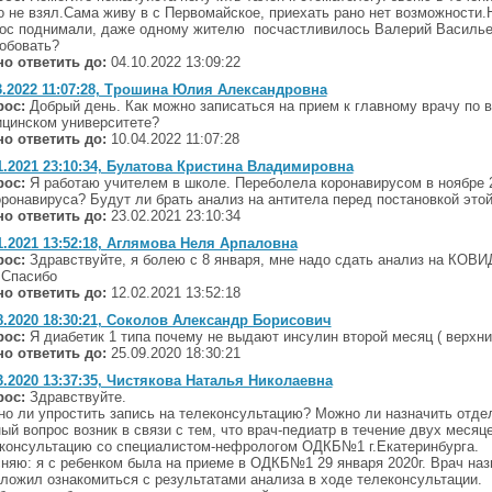
о не взял.Сама живу в с Первомайское, приехать рано нет возможности.
ос поднимали, даже одному жителю посчастливилось Валерий Василье
обовать?
о ответить до:
04.10.2022 13:09:22
3.2022 11:07:28, Трошина Юлия Александровна
рос:
Добрый день. Как можно записаться на прием к главному врачу по 
цинском университете?
о ответить до:
10.04.2022 11:07:28
1.2021 23:10:34, Булатова Кристина Владимировна
рос:
Я работаю учителем в школе. Переболела коронавирусом в ноябре 2
оронавируса? Будут ли брать анализ на антитела перед постановкой это
о ответить до:
23.02.2021 23:10:34
1.2021 13:52:18, Аглямова Неля Арпаловна
рос:
Здравствуйте, я болею с 8 января, мне надо сдать анализ на КОВИД
. Спасибо
о ответить до:
12.02.2021 13:52:18
8.2020 18:30:21, Соколов Александр Борисович
рос:
Я диабетик 1 типа почему не выдают инсулин второй месяц ( верхни
о ответить до:
25.09.2020 18:30:21
3.2020 13:37:35, Чистякова Наталья Николаевна
рос:
Здравствуйте.
о ли упростить запись на телеконсультацию? Можно ли назначить отдел
ый вопрос возник в связи с тем, что врач-педиатр в течение двух месяц
консультацию со специалистом-нефрологом ОДКБ№1 г.Екатеринбурга.
няю: я с ребенком была на приеме в ОДКБ№1 29 января 2020г. Врач назн
ложил ознакомиться с результатами анализа в ходе телеконсультации.