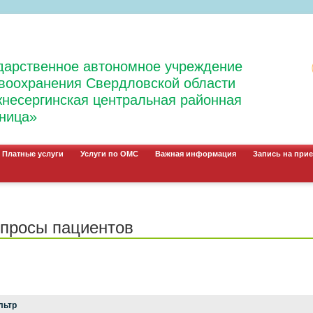
дарственное автономное учреждение
воохранения Свердловской области
несергинская центральная районная
ница»
Платные услуги
Услуги по ОМС
Важная информация
Запись на прие
просы пациентов
льтр