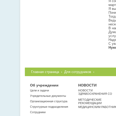
Я со
март
Я вы
Пони
Тогд
Ведь
неск
В на
Дума
услу
Наде
С ув
Нужн
Главная страница
Для сотрудников
Об учреждении
НОВОСТИ
Цели и задачи
НОВОСТИ
ЗДРАВООХРАНЕНИЯ СО
Учредительные документы
МЕТОДИЧЕСКИЕ
Организационная структура
РЕКОМЕНДАЦИИ
Структурные подразделения
МЕДИЦИНСКИМ РАБОТНИ
Сотрудники