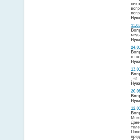
никт
вопр
попр
Нужн
11.0
Воп
меди
Нужн
24.0
Воп
от к
Нужн
13.0
Воп
, 61
Нужн
26.0
Воп
Нужн
12.0
Воп
Можн
Данн
теле
Пояс
пред