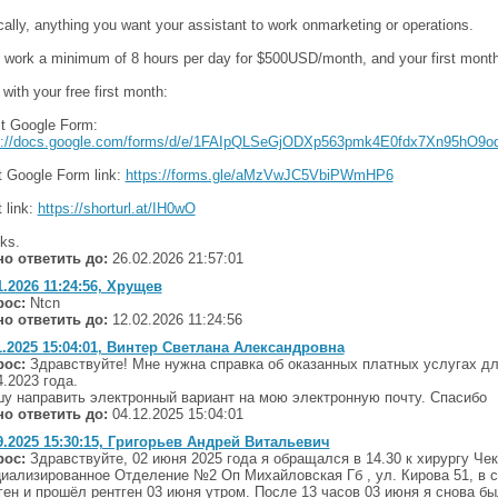
ally, anything you want your assistant to work onmarketing or operations.
 work a minimum of 8 hours per day for $500USD/month, and your first month 
 with your free first month:
ct Google Form:
s://docs.google.com/forms/d/e/1FAIpQLSeGjODXp563pmk4E0fdx7Xn95h
t Google Form link:
https://forms.gle/aMzVwJC5VbiPWmHP6
 link:
https://shorturl.at/IH0wO
ks.
о ответить до:
26.02.2026 21:57:01
1.2026 11:24:56, Хрущев
рос:
Ntcn
о ответить до:
12.02.2026 11:24:56
1.2025 15:04:01, Винтер Светлана Александровна
рос:
Здравствуйте! Мне нужна справка об оказанных платных услугах дл
4.2023 года.
у направить электронный вариант на мою электронную почту. Спасибо
о ответить до:
04.12.2025 15:04:01
9.2025 15:30:15, Григорьев Андрей Витальевич
рос:
Здравствуйте, 02 июня 2025 года я обращался в 14.30 к хирургу Че
иализированное Отделение №2 Оп Михайловская Гб , ул. Кирова 51, в св
ген и прошёл рентген 03 июня утром. После 13 часов 03 июня я снова б