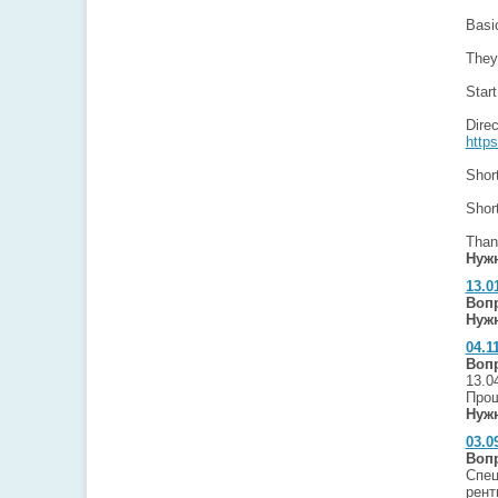
Basic
They
Start
Dire
http
Shor
Short
Than
Нужн
13.0
Воп
Нужн
04.1
Воп
13.0
Прош
Нужн
03.0
Воп
Спец
рент