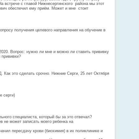
На встрече с главой Нижнесергинского района мы этот
вич обеспечил ему приём. Может и мне стоит
вопросу получения целевого направления на обучение в
020. Вопрос: нужно ли мне и можно ли ставить прививку
й прививки?
. Как это сделать срочно. Нижние Серги, 25 лет Октября
е серги)
ьного специалиста, который бы за это отвечал?
ев не может записать моего ребенка на
ачил пересдачу крови (биохимия) в их поликлинике и