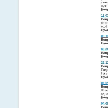
сказ
нужн
Нужн
12.0
Воп
прот
ещё 
Нужн
08.1
Воп
Нужн
09.0
Воп
Нужн
26.1
Воп
Подс
На в
Нужн
04.0
Воп
Живу
одно
Нужн
04.0
Воп