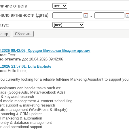
личие ответа:
ало активности (дата):
…
атус:
3.2026 09:42:06, Хрущев Вячеслав Владимирович
рос:
Тест
о ответить до:
10.04.2026 09:42:06
1.2026 21:57:01, Lula Baptiste
рос:
Hello there,
ou currently looking for a reliable full-time Marketing Assistant to support 
assistants can handle tasks such as:
 ads (Google Ads, Meta/Facebook Ads)
& keyword research
al media management & content scheduling
ent support & marketing research
ite management (WordPress & Shopify)
 sourcing & CRM updates
l marketing & automation
 entry & database management
n and operational support