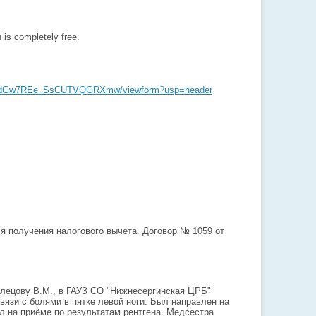
is completely free.
O9odGw7REe_SsCUTVQGRXmw/viewform?usp=header
я получения налогового вычета. Договор № 1059 от
клецову В.М., в ГАУЗ СО "Нижнесергинская ЦРБ"
язи с болями в пятке левой ноги. Был направлен на
ыл на приёме по результатам рентгена. Медсестра