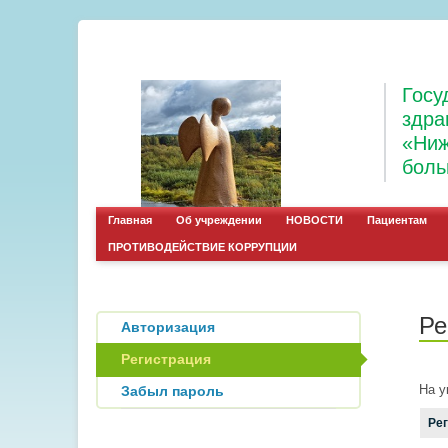
Госу
здра
«Ниж
боль
Главная
Об учреждении
НОВОСТИ
Пациентам
ПРОТИВОДЕЙСТВИЕ КОРРУПЦИИ
Ре
Авторизация
Регистрация
На у
Забыл пароль
Ре