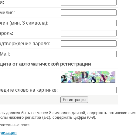
я:
милия:
гин (мин. 3 символа):
роль:
дтверждение пароля:
Mail:
щита от автоматической регистрации
едите слово на картинке:
ль должен быть не менее 8 символов длиной, содержать латинские симв
олы нижнего регистра (a-z), содержать цифры (0-9).
зательные поля
оризация