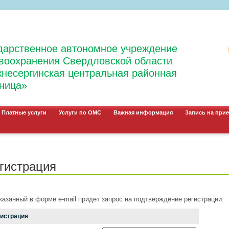
дарственное автономное учреждение
воохранения Свердловской области
несергинская центральная районная
ница»
Платные услуги
Услуги по ОМС
Важная информация
Запись на прие
гистрация
казанный в форме e-mail придет запрос на подтверждение регистрации.
гистрация