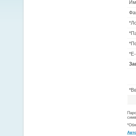
Им
Фа
*
Ло
*
Па
*
По
*
E-
За
*
Вв
Паро
симв
*
Обя
Авт