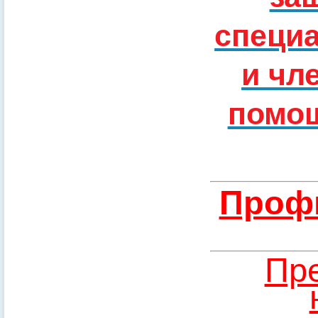
специ
и чл
помощ
Профи
Пре