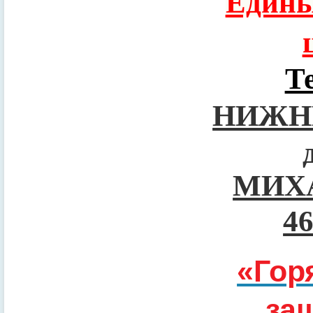
Едины
Т
НИЖН
МИХ
4
«Гор
за