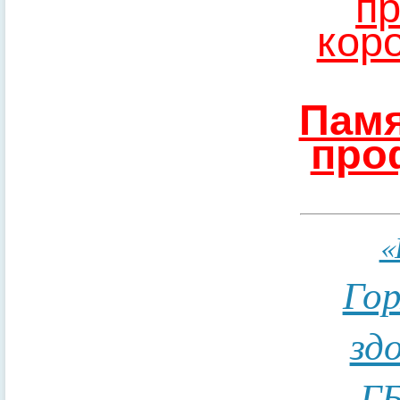
пр
кор
Памя
про
«
Гор
зд
ГБ