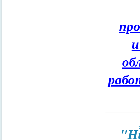
пр
и
об
рабо
"Н