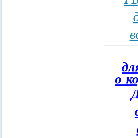
в
дл
о к