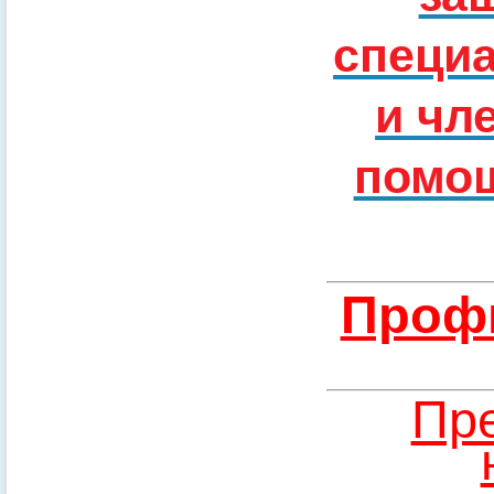
специ
и чл
помощ
Профи
Пре