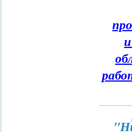
пр
и
об
рабо
"Н