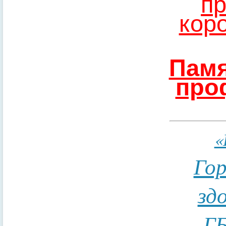
пр
кор
Памя
про
«
Гор
зд
ГБ