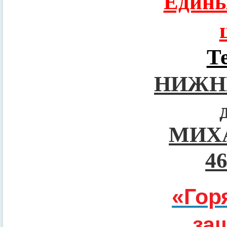
Едины
Т
НИЖН
МИХ
4
«Гор
за