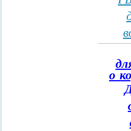
в
дл
о к