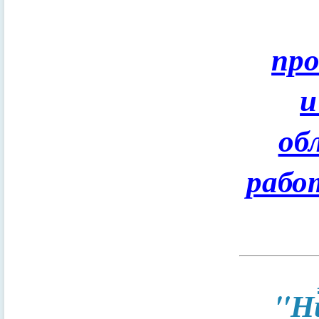
пр
и
об
рабо
"Н