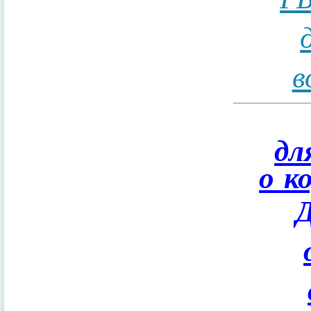
в
дл
о к