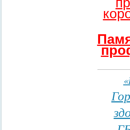
пр
кор
Памя
про
«
Гор
зд
ГБ