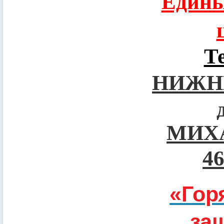
Едины
Т
НИЖН
МИХ
4
«Гор
за