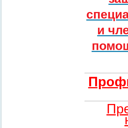
специ
и чл
помощ
Профи
Пре