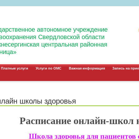
дарственное автономное учреждение
воохранения Свердловской области
несергинская центральная районная
ница»
Платные услуги
Услуги по ОМС
Важная информация
Запись на прие
лайн школы здоровья
Расписание онлайн-школ н
Школа здоровья для пациентов 