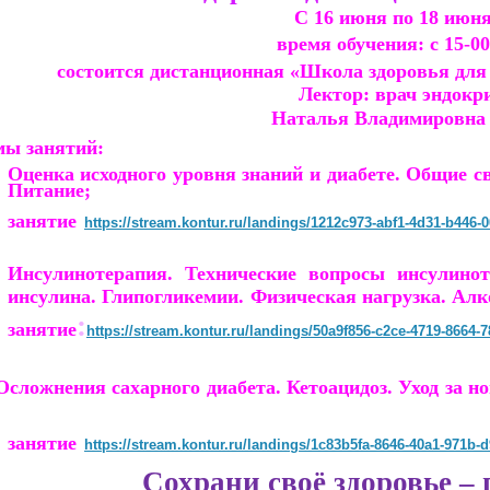
С 16 июня по 18 июня
в
ремя обучения: с 15-00
состоится дистанционная «Школа здоровья для
Лектор: врач эндокр
Наталья Владимировна
мы занятий:
Оценка исходного уровня знаний и диабете. Общие с
Питание;
занятие
https://stream.kontur.ru/landings/1212c973-abf1-4d31-b446
.
Инсулинотерапия. Технические вопросы инсулино
инсулина.
Глипогликемии
. Физическая нагру
:
занятие
https://stream.kontur.ru/landings/50a9f856-c2ce-4719-8664-
сложнения сахарного диабета.
Кетоацидоз
. Уход з
занятие
https://stream.kontur.ru/landings/1c83b5fa-8646-40a1-971b-
Сохрани своё здоровье – 