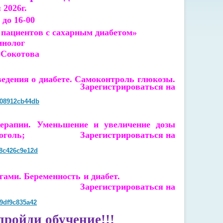
 2026г.
 до 16-00
 пациентов с сахарным диабетом»
инолог
 Сокотова
ведения о диабете. Самоконтроль глюкозы.
Зарегистрироваться на
-008912cb44db
терапии. Уменьшение и увеличение дозы
зка. Алкоголь;
Зарегистрироваться на
78c426c9e12d
а ногами. Беременность и диабет.
Зарегистрироваться на
d9df9c835a42
пройди обучение!!!