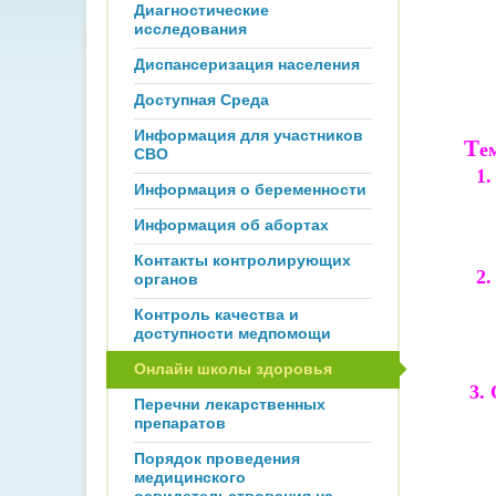
Диагностические
исследования
Диспансеризация населения
Доступная Среда
Информация для участников
Т
е
СВО
1. 
Информация о беременности
Информация об абортах
Контакты контролирующих
2
органов
Контроль качества и
доступности медпомощи
Онлайн школы здоровья
3
.
О
Перечни лекарственных
препаратов
Порядок проведения
медицинского